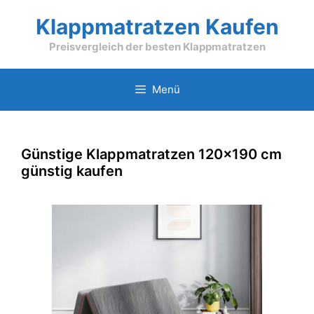
Zum
Klappmatratzen Kaufen
Inhalt
springen
Preisvergleich der besten Klappmatratzen
Menü
Günstige Klappmatratzen 120×190 cm
günstig kaufen